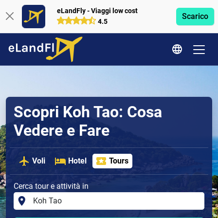
eLandFly - Viaggi low cost
Scarico
4.5
Scopri Koh Tao: Cosa
Vedere e Fare
Voli
Hotel
Tours
Cerca tour e attività in