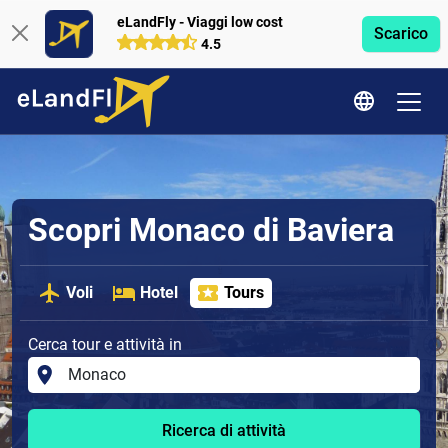
eLandFly - Viaggi low cost
Scarico
4.5
Scopri Monaco di Baviera
Voli
Hotel
Tours
Cerca tour e attività in
Ricerca di attività