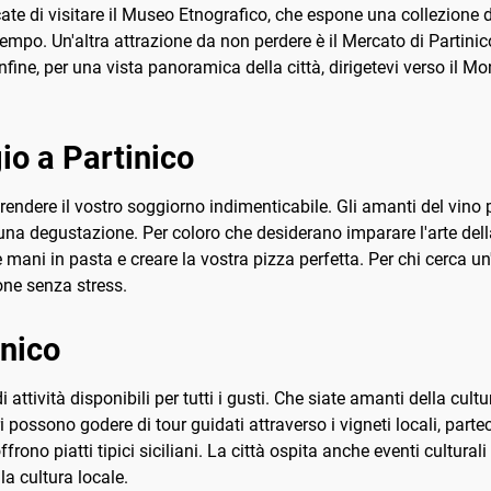
cate di visitare il Museo Etnografico, che espone una collezione d
 tempo. Un'altra attrazione da non perdere è il Mercato di Partinic
ine, per una vista panoramica della città, dirigetevi verso il Mon
io a Partinico
 rendere il vostro soggiorno indimenticabile. Gli amanti del vino
i una degustazione. Per coloro che desiderano imparare l'arte del
e mani in pasta e creare la vostra pizza perfetta. Per chi cerca u
one senza stress.
inico
attività disponibili per tutti i gusti. Che siate amanti della cultu
ri possono godere di tour guidati attraverso i vigneti locali, pa
offrono piatti tipici siciliani. La città ospita anche eventi cultural
la cultura locale.