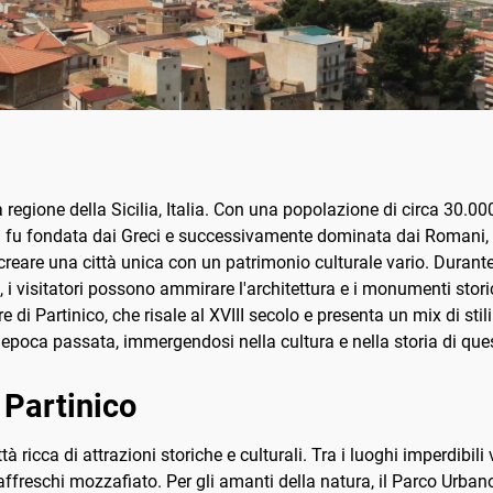
a regione della Sicilia, Italia. Con una popolazione di circa 30.00
tà fu fondata dai Greci e successivamente dominata dai Romani, d
 creare una città unica con un patrimonio culturale vario. Duran
i visitatori possono ammirare l'architettura e i monumenti storic
 di Partinico, che risale al XVIII secolo e presenta un mix di stil
n'epoca passata, immergendosi nella cultura e nella storia di ques
 Partinico
tà ricca di attrazioni storiche e culturali. Tra i luoghi imperdibi
e affreschi mozzafiato. Per gli amanti della natura, il Parco Urban