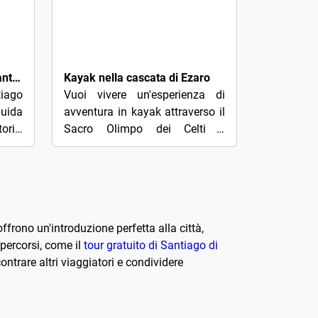
35€
Tour a piedi della città di Santiago de Compostela
Kayak nella cascata di Ezaro
tiago
Vuoi vivere un'esperienza di
uida
avventura in kayak attraverso il
orie,
Sacro Olimpo dei Celti e
costi
contemplare la cascata di
Ézaro?Intraprenderemo questa
grande avventura...
frono un'introduzione perfetta alla città,
 percorsi, come il
tour gratuito di Santiago di
ontrare altri viaggiatori e condividere