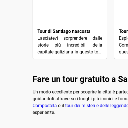
3€
3€
Tour di Santiago nascosta
Lasciatevi sorprendere dalle
Es
storie più incredibili della
Com
capitale galiziana in questo tour
ques
della "Santiago nascosta". Vi
ded
accompagneremo attraverso le
mom
sue...
rice
Fare un tour gratuito a 
Un modo eccellente per scoprire la città è parte
guidandoti attraverso i luoghi più iconici e forne
Compostela
o il
tour dei misteri e delle leggend
esperienze.