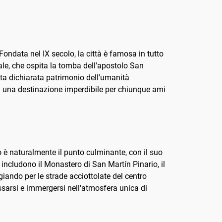
loro
questa iconica città galiziana.
Andiamo?
ondata nel IX secolo, la città è famosa in tutto
le, che ospita la tomba dell'apostolo San
tata dichiarata patrimonio dell'umanità
a una destinazione imperdibile per chiunque ami
 è naturalmente il punto culminante, con il suo
 includono il Monastero di San Martín Pinario, il
iando per le strade acciottolate del centro
assarsi e immergersi nell'atmosfera unica di