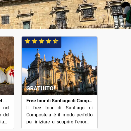
GRATUITO!
Free tour delle leggende del Cammino di Santiago e dei Templari
Free tour di Santiago di Compostela
o nel
Il free tour di Santiago di
r del
Compostela è il modo perfetto
ago
per iniziare a scoprire l'enorme
 dei
patrimonio monumentale di