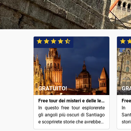
GRATUITO!
GR
Free tour dei misteri e delle leggende di Santiago
In questo free tour esplorerete
In 
gli angoli più oscuri di Santiago
Sant
e scoprirete storie che avrebbero
stor
fatto tornare indietro più di un
più