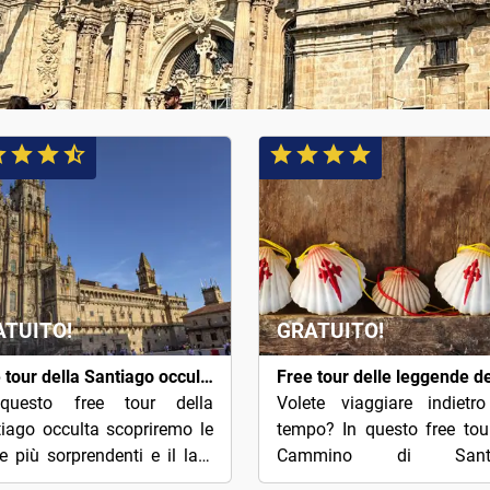
ATUITO!
GRATUITO!
Free tour della Santiago occulta
questo free tour della
Volete viaggiare indietr
iago occulta scopriremo le
tempo? In questo free tou
ie più sorprendenti e il lato
Cammino di Santi
 oscuro del capoluogo
conosceremo l'eredità