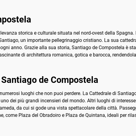
ziano. Imperdibile!
Cavalieri Templari e la 
eredità.
mpostela
evanza storica e culturale situata nel nord-ovest della Spagna. F
ntiago, un importante pellegrinaggio cristiano. La sua cattedra
ini ogni anno. Grazie alla sua storia, Santiago de Compostela è s
fascinante di architettura romanica, gotica e barocca, rendendol
di Santiago de Compostela
numerosi luoghi che non puoi perdere. La Cattedrale di Santiago
uno dei più grandi incensieri del mondo. Altri luoghi di interesse
ameda, da cui si gode una vista spettacolare della città. Passegg
che, come Plaza del Obradoiro e Plaza de Quintana, ideali per ril