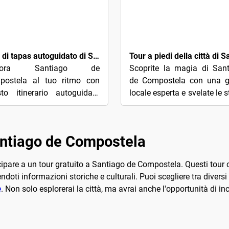
15€
Tour di tapas autoguidato di Santiago de Compostela
plora Santiago de
Scoprite la magia di San
postela al tuo ritmo con
de Compostela con una g
to itinerario autoguidato
locale esperta e svelate le st
icato alle tapas. Al
le leggende e gli angoli nas
ento della prenotazione,
di una delle mete di...
verete un documento PDF...
Santiago de Compostela
cipare a un tour gratuito a Santiago de Compostela. Questi tour of
ndoti informazioni storiche e culturali. Puoi scegliere tra diversi
e
. Non solo esplorerai la città, ma avrai anche l'opportunità di inc