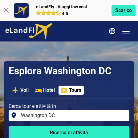
eLandFly - Viaggi low cost
Scarico
4.5
Esplora Washington DC
Voli
Hotel
Tours
Cerca tour e attività in
Ricerca di attività