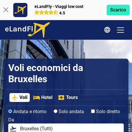
eLandFly - Viaggi low cost
Scarico
4.5
Voli economici da
Bruxelles
Voli
Hotel
Tours
Andata e ritorno
Solo andata
Solo diretto
Da