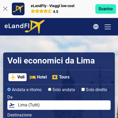
eLandFly - Viaggi low cost
Scarico
4.5
Voli economici da Lima
Voli
Hotel
Tours
Andata e ritorno
Solo andata
Solo diretto
Da
Destinazione