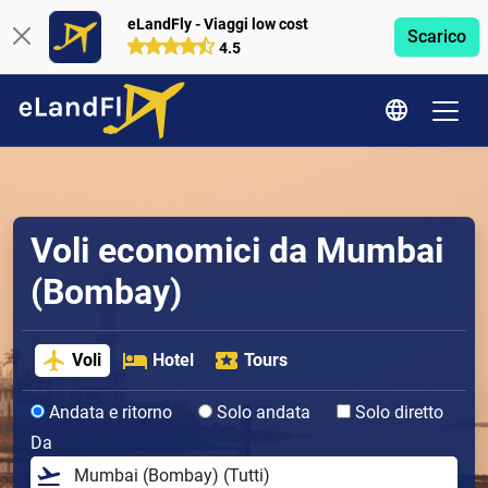
eLandFly - Viaggi low cost
Scarico
4.5
Voli economici da Mumbai
(Bombay)
Voli
Hotel
Tours
Andata e ritorno
Solo andata
Solo diretto
Da