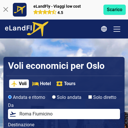
eLandFly - Viaggi low cost
Scarico
4.5
Voli economici per Oslo
Voli
Hotel
Tours
Andata e ritorno
Solo andata
Solo diretto
Da
Destinazione