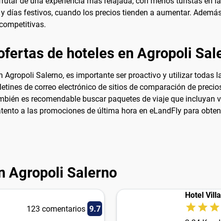
rutar de una experiencia más relajada, con menos turistas en las
na y días festivos, cuando los precios tienden a aumentar. Ademá
 competitivas.
ofertas de hoteles en Agropoli Sal
n Agropoli Salerno, es importante ser proactivo y utilizar todas
boletines de correo electrónico de sitios de comparación de preci
mbién es recomendable buscar paquetes de viaje que incluyan vue
ento a las promociones de última hora en eLandFly para obtene
n Agropoli Salerno
Hotel Vil
123 comentarios
9.7