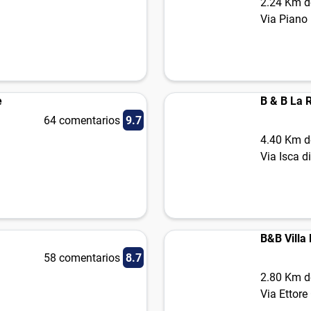
2.24 Km d
Via Piano 
e
B & B La 
64 comentarios
9.7
4.40 Km d
Via Isca d
B&B Villa
58 comentarios
8.7
2.80 Km d
Via Ettor