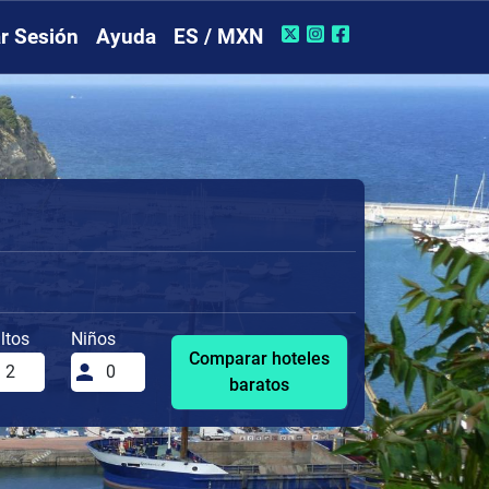
ar Sesión
Ayuda
ES / MXN
ltos
Niños
Comparar hoteles
baratos