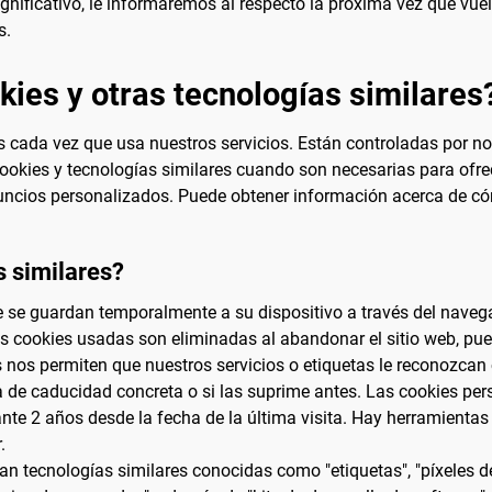
ficativo, le informaremos al respecto la próxima vez que vuelv
s.
ies y otras tecnologías similares
s cada vez que usa nuestros servicios. Están controladas por no
okies y tecnologías similares cuando son necesarias para ofrec
nuncios personalizados. Puede obtener información acerca de c
s similares?
 se guardan temporalmente a su dispositivo a través del navegad
las cookies usadas son eliminadas al abandonar el sitio web, pu
es nos permiten que nuestros servicios o etiquetas le reconozca
de caducidad concreta o si las suprime antes. Las cookies per
e 2 años desde la fecha de la última visita. Hay herramientas 
.
an tecnologías similares conocidas como "etiquetas", "píxeles d