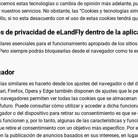
tilicemos estas tecnologías o cambia de opinión más adelante, p
zar nuestros servicios. No obstante, las “Cookies y tecnologías si
llo, si no esta desacuerdo con el uso de estas cookies tendrá que
s de privacidad de eLandFly dentro de la aplic
ilares esenciales para el funcionamiento apropiado de los sitios
Pero siempre podrás bloquearlas desde el navegador como te exp
gador
as similares es hacerlo desde los ajustes del navegador o del dis
i, Firefox, Opera y Edge también disponen de ajustes que le pe
navegadores permiten ver todas las cookies que se almacenan en
l futuro. Puede consultar cómo utilizar y acceder a dicha funci
vegador o del dispositivo para retirar su consentimiento es que 
s funcionen y, por lo tanto, algunas de las características y f
 retire el consentimiento con un objetivo más específico. Por ej
on la publicación de anuncios basados en sus intereses, en luga