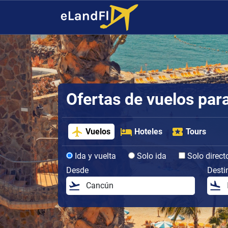
Ofertas de vuelos par
Vuelos
Hoteles
Tours
Ida y vuelta
Solo ida
Solo direct
Desde
Desti