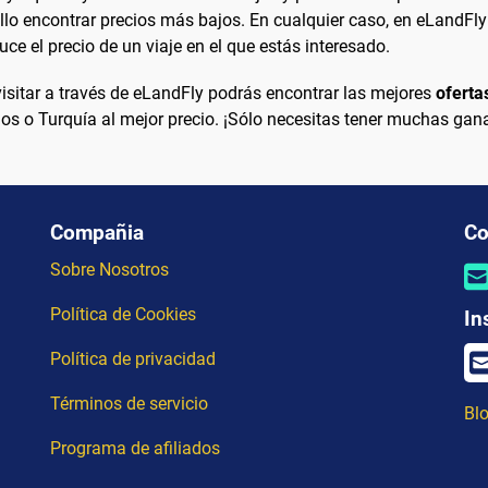
llo encontrar precios más bajos. En cualquier caso, en eLandFly
uce el precio de un viaje en el que estás interesado.
 visitar a través de eLandFly podrás encontrar las mejores
oferta
 o Turquía al mejor precio. ¡Sólo necesitas tener muchas gana
Compañia
Co
Sobre Nosotros
Política de Cookies
In
Política de privacidad
Términos de servicio
Blo
Programa de afiliados