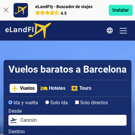
eLandFly - Buscador de viajes
Instalar
4.5
Vuelos baratos a Barcelona
Vuelos
Hoteles
Tours
Ida y vuelta
Solo ida
Solo directos
Desde
Destino