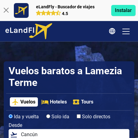
eLandFly - Buscador de viajes
Instalar
4.5
Vuelos baratos a Lamezia
Terme
Vuelos
Hoteles
Tours
Ida y vuelta
Solo ida
Solo directos
Desde