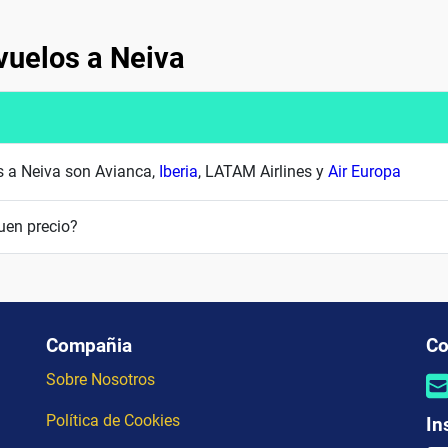
vuelos a Neiva
s a Neiva son Avianca,
Iberia
, LATAM Airlines y
Air Europa
uen precio?
Compañia
Co
Sobre Nosotros
Política de Cookies
In