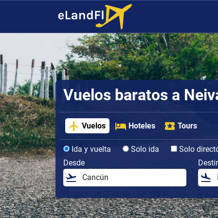
Vuelos baratos a Neiv
Vuelos
Hoteles
Tours
Ida y vuelta
Solo ida
Solo direct
Desde
Desti