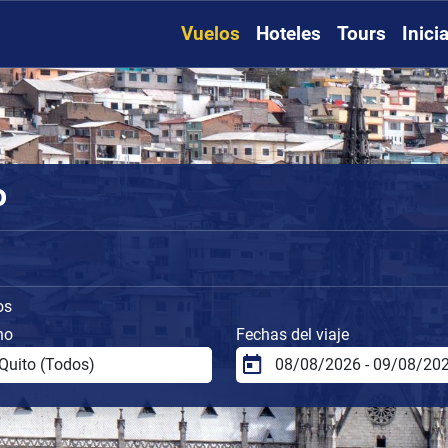
Vuelos
Hoteles
Tours
Inici
o
os
no
Fechas del viaje