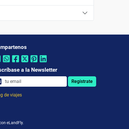
mpartenos
scríbase a la Newsletter
Regístrate
g de viajes
 con eLandFly.