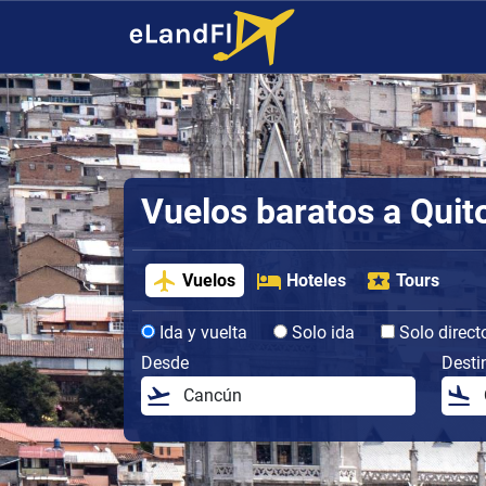
Vuelos baratos a Quit
Vuelos
Hoteles
Tours
Ida y vuelta
Solo ida
Solo direct
Desde
Desti