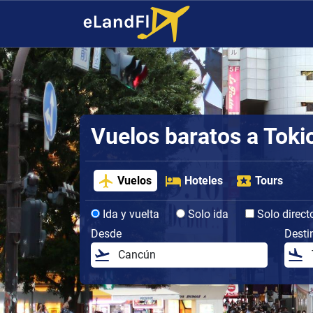
Vuelos baratos a Toki
Vuelos
Hoteles
Tours
Ida y vuelta
Solo ida
Solo direct
Desde
Desti