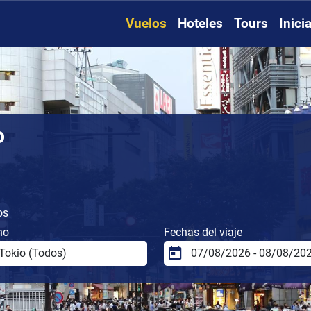
Vuelos
Hoteles
Tours
Inici
o
os
no
Fechas del viaje