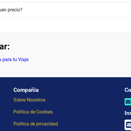
uen precio?
ar:
 para tu Viaje
Compañia
Co
Sobre Nosotros
Política de Cookies
In
Política de privacidad