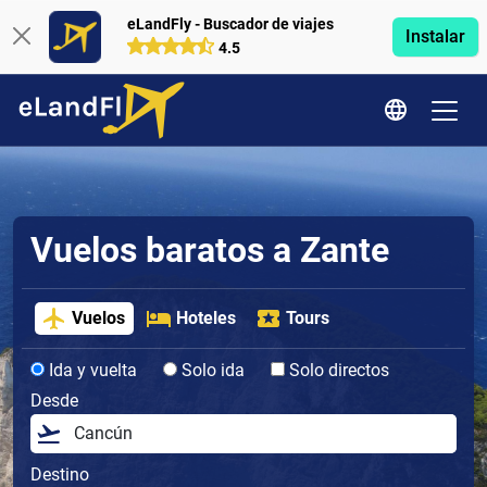
eLandFly - Buscador de viajes
Instalar
4.5
Vuelos baratos a Zante
Vuelos
Hoteles
Tours
Ida y vuelta
Solo ida
Solo directos
Desde
Destino