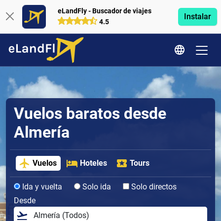
eLandFly - Buscador de viajes
Instalar
4.5
Vuelos baratos desde
Almería
Vuelos
Hoteles
Tours
Ida y vuelta
Solo ida
Solo directos
Desde