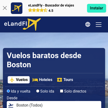
eLandFly - Buscador de viajes
Instalar
4.5
Vuelos baratos desde
Boston
Vuelos
Hoteles
Tours
Ida y vuelta
Solo ida
Solo directos
Desde