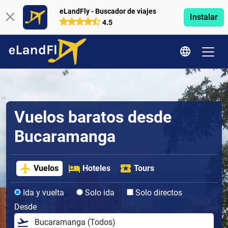
eLandFly - Buscador de viajes
Instalar
4.5
Vuelos baratos desde
Bucaramanga
Vuelos
Hoteles
Tours
Ida y vuelta
Solo ida
Solo directos
Desde