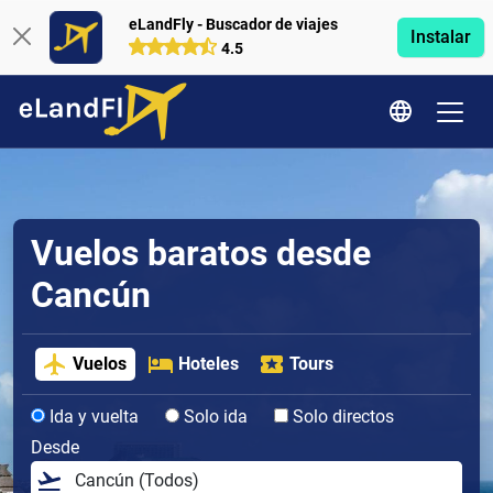
eLandFly - Buscador de viajes
Instalar
4.5
Vuelos baratos desde
Cancún
Vuelos
Hoteles
Tours
Ida y vuelta
Solo ida
Solo directos
Desde