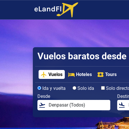
Vuelos baratos desde
Vuelos
Hoteles
Tours
Ida y vuelta
Solo ida
Solo direct
Desde
Desti