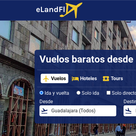
Vuelos baratos desde
Vuelos
Hoteles
Tours
Ida y vuelta
Solo ida
Solo direct
Desde
Desti