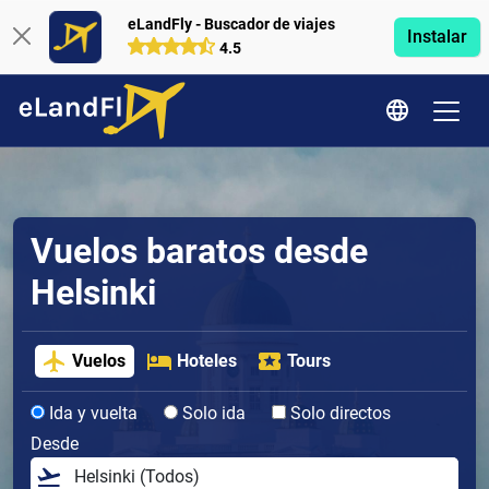
eLandFly - Buscador de viajes
Instalar
4.5
Vuelos baratos desde
Helsinki
Vuelos
Hoteles
Tours
Ida y vuelta
Solo ida
Solo directos
Desde