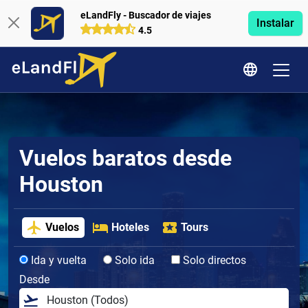
eLandFly - Buscador de viajes
Instalar
4.5
Vuelos baratos desde
Houston
Vuelos
Hoteles
Tours
Ida y vuelta
Solo ida
Solo directos
Desde