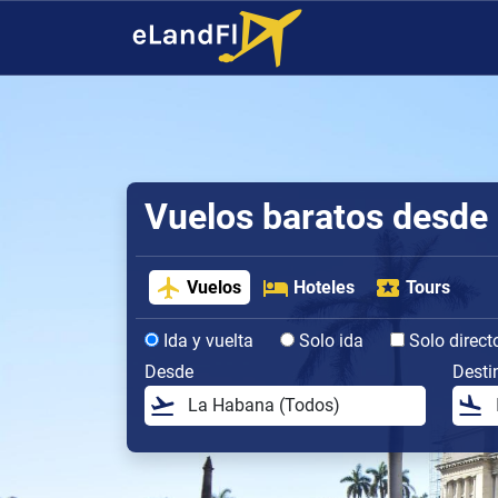
Vuelos baratos desde
Vuelos
Hoteles
Tours
Ida y vuelta
Solo ida
Solo direct
Desde
Desti