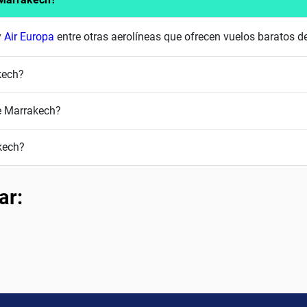
y
Air Europa
entre otras aerolíneas que ofrecen vuelos baratos 
kech?
e Marrakech?
kech?
ar: