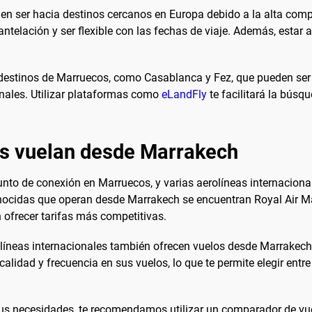
en ser hacia destinos cercanos en Europa debido a la alta compe
ntelación y ser flexible con las fechas de viaje. Además, estar 
destinos de Marruecos, como Casablanca y Fez, que pueden ser
onales. Utilizar plataformas como
eLandFly
te facilitará la búsq
es vuelan desde Marrakech
nto de conexión en Marruecos, y varias aerolíneas internaciona
ocidas que operan desde Marrakech se encuentran Royal Air Maro
 ofrecer tarifas más competitivas.
líneas internacionales también ofrecen vuelos desde Marrakech 
alidad y frecuencia en sus vuelos, lo que te permite elegir entr
 tus necesidades, te recomendamos utilizar un comparador de 