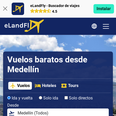
eLandFly - Buscador de viajes
Instalar
4.5
Vuelos baratos desde
Medellín
Vuelos
Hoteles
Tours
Ida y vuelta
Solo ida
Solo directos
Desde