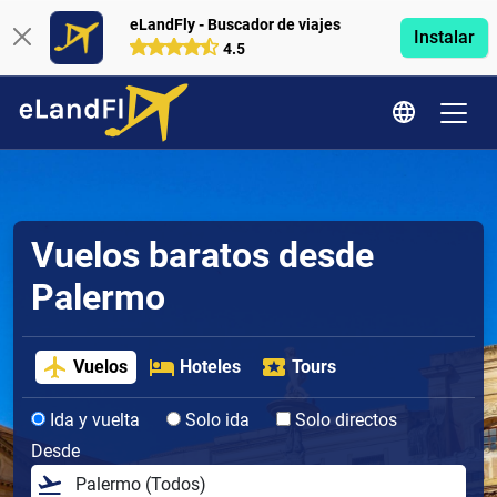
eLandFly - Buscador de viajes
Instalar
4.5
Vuelos baratos desde
Palermo
Vuelos
Hoteles
Tours
Ida y vuelta
Solo ida
Solo directos
Desde