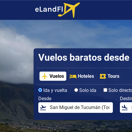
Vuelos baratos desde
Vuelos
Hoteles
Tours
Ida y vuelta
Solo ida
Solo direct
Desde
Desti