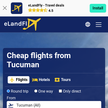
eLandFly - Travel deals
Install
4.5
Cheap flights from
Tucuman
Flights
Hotels
Tours
Round trip
One way
Only direct
From