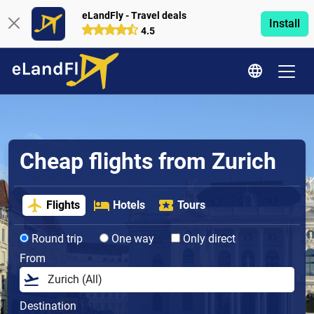
eLandFly - Travel deals
Install
4.5
Cheap flights from Zurich
Flights
Hotels
Tours
Round trip
One way
Only direct
From
Destination