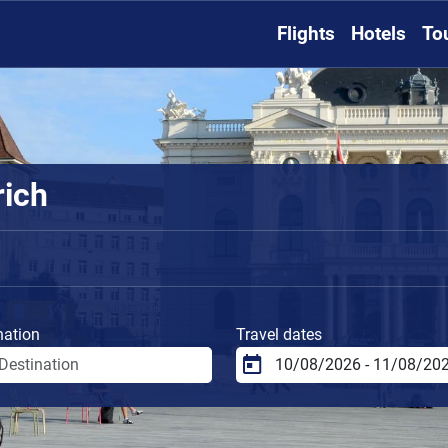
Flights
Hotels
To
rich
nation
Travel dates