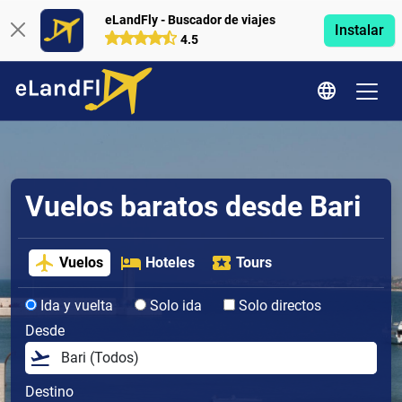
eLandFly - Buscador de viajes
Instalar
4.5
Vuelos baratos desde Bari
Vuelos
Hoteles
Tours
Ida y vuelta
Solo ida
Solo directos
Desde
Destino