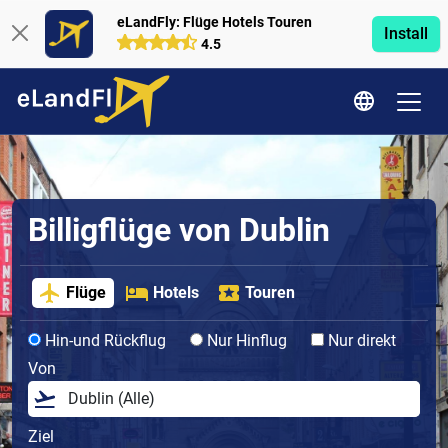
eLandFly: Flüge Hotels Touren
Install
4.5
Billigflüge von Dublin
Flüge
Hotels
Touren
Hin-und Rückflug
Nur Hinflug
Nur direkt
Von
Ziel