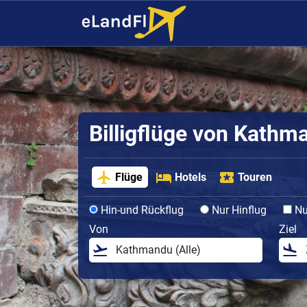
Billigflüge von Kathm
Flüge
Hotels
Touren
Hin-und Rückflug
Nur Hinflug
Nur
Von
Ziel