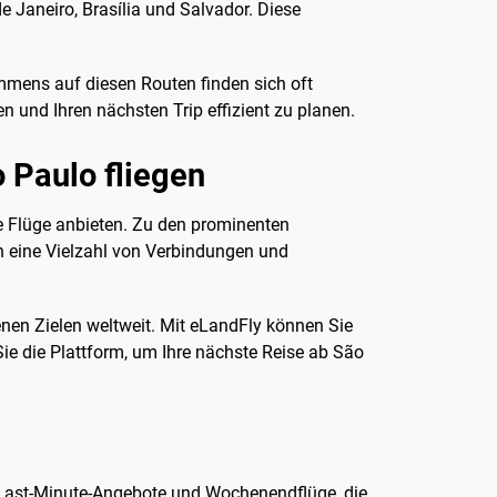
de Janeiro, Brasília und Salvador. Diese
mmens auf diesen Routen finden sich oft
n und Ihren nächsten Trip effizient zu planen.
 Paulo fliegen
le Flüge anbieten. Zu den prominenten
en eine Vielzahl von Verbindungen und
enen Zielen weltweit. Mit eLandFly können Sie
Sie die Plattform, um Ihre nächste Reise ab São
d Last-Minute-Angebote und Wochenendflüge, die