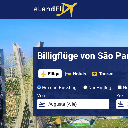
Billigflüge von São Pa
Flüge
Hotels
Touren
Hin-und Rückflug
Nur Hinflug
Nur
Von
Ziel