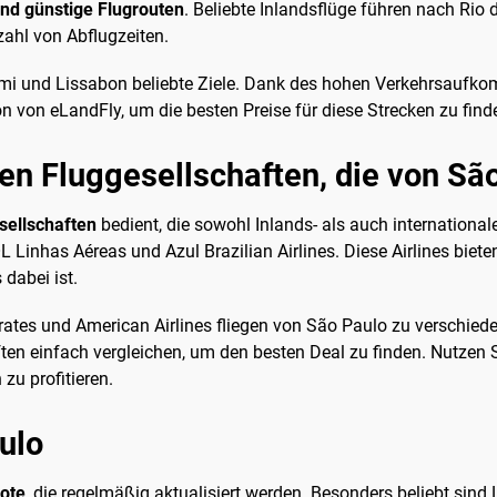
nd günstige Flugrouten
. Beliebte Inlandsflüge führen nach Rio 
zahl von Abflugzeiten.
iami und Lissabon beliebte Ziele. Dank des hohen Verkehrsaufko
n von eLandFly, um die besten Preise für diese Strecken zu finde
en Fluggesellschaften, die von São
sellschaften
bedient, die sowohl Inlands- als auch internationa
 Linhas Aéreas und Azul Brazilian Airlines. Diese Airlines biet
dabei ist.
irates und American Airlines fliegen von São Paulo zu verschied
ften einfach vergleichen, um den besten Deal zu finden. Nutzen 
zu profitieren.
ulo
ote
, die regelmäßig aktualisiert werden. Besonders beliebt sin