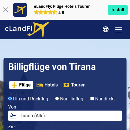
eLandFly: Flüge Hotels Touren
Install
4.5
Billigflüge von Tirana
Flüge
Hotels
Touren
Hin-und Rückflug
Nur Hinflug
Nur direkt
Von
Ziel