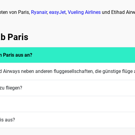
ten von Paris,
Ryanair
,
easyJet
,
Vueling Airlines
und Etihad Airw
ab Paris
n Paris aus an?
 Airways neben anderen fluggesellschaften, die günstige flüge 
zu fliegen?
ris aus?