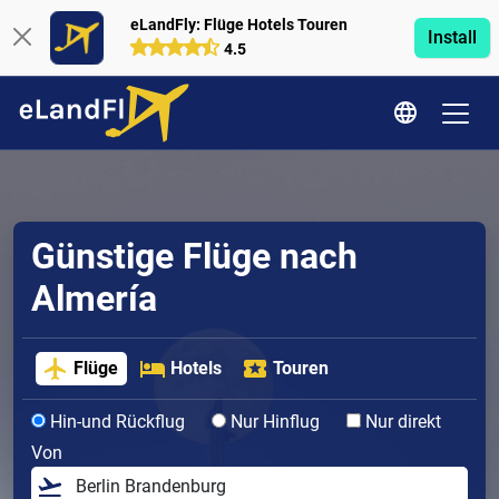
eLandFly: Flüge Hotels Touren
Install
4.5
Günstige Flüge nach
Almería
Flüge
Hotels
Touren
Hin-und Rückflug
Nur Hinflug
Nur direkt
Von