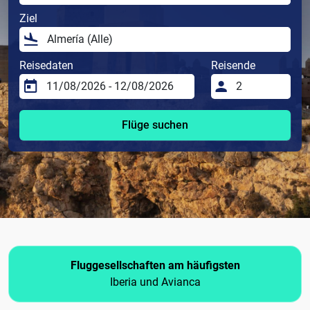
Ziel
Reisedaten
Reisende
Flüge suchen
Fluggesellschaften am häufigsten
Iberia und Avianca