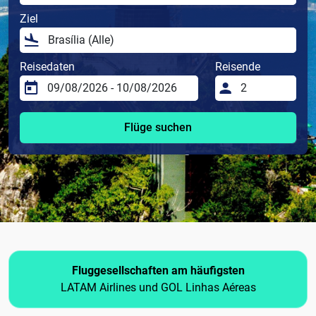
Ziel
Reisedaten
Reisende
Flüge suchen
Fluggesellschaften am häufigsten
LATAM Airlines und GOL Linhas Aéreas