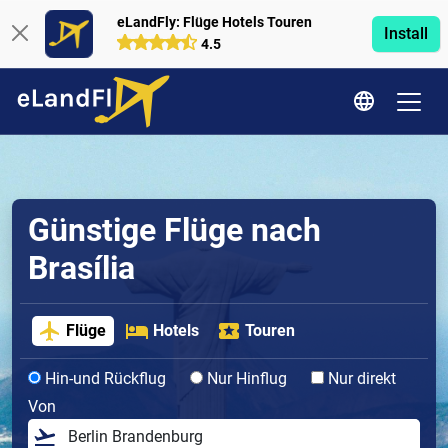
eLandFly: Flüge Hotels Touren
Install
4.5
Günstige Flüge nach
Brasília
Flüge
Hotels
Touren
Hin-und Rückflug
Nur Hinflug
Nur direkt
Von