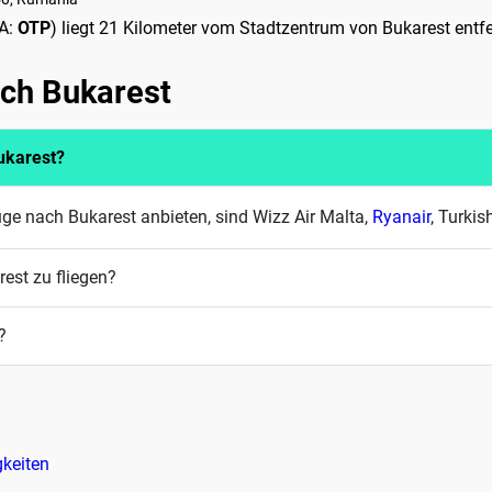
TA:
OTP
) liegt 21 Kilometer vom Stadtzentrum von Bukarest entfe
ach Bukarest
ukarest?
üge nach Bukarest anbieten, sind Wizz Air Malta,
Ryanair
, Turkis
est zu fliegen?
?
keiten