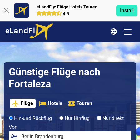
eLandFly: Flüge Hotels Touren
Install
4.5
Günstige Flüge nach
Fortaleza
Flüge
Hotels
Touren
Hin-und Rückflug
Nur Hinflug
Nur direkt
Von