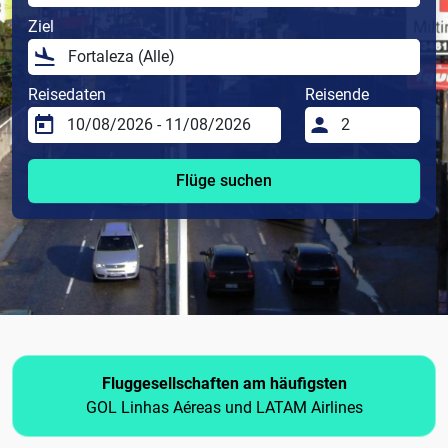
Ziel
Reisedaten
Reisende
Flüge suchen
Fluggesellschaften am häufigsten
GOL Linhas Aéreas und LATAM Airlines