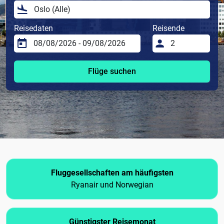
Reisedaten
Reisende
Flüge suchen
Fluggesellschaften am häufigsten
Ryanair und Norwegian
Günstigster Reisemonat