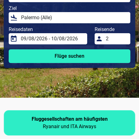
Ziel
Reisedaten
Reisende
Flüge suchen
Fluggesellschaften am häufigsten
Ryanair und ITA Airways