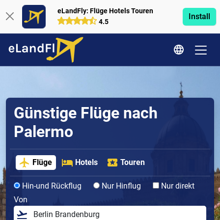
eLandFly: Flüge Hotels Touren
Install
4.5
Günstige Flüge nach
Palermo
Flüge
Hotels
Touren
Hin-und Rückflug
Nur Hinflug
Nur direkt
Von