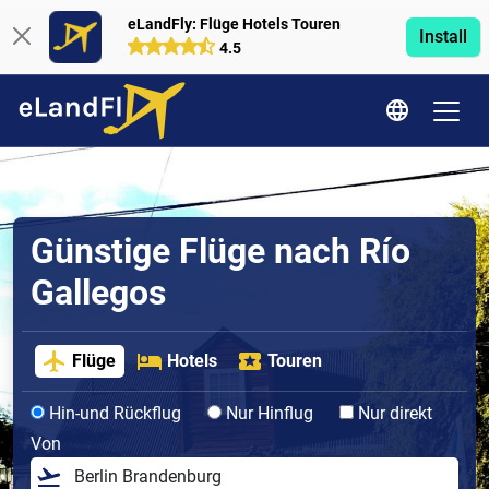
eLandFly: Flüge Hotels Touren
Install
4.5
Günstige Flüge nach Río
Gallegos
Flüge
Hotels
Touren
Hin-und Rückflug
Nur Hinflug
Nur direkt
Von