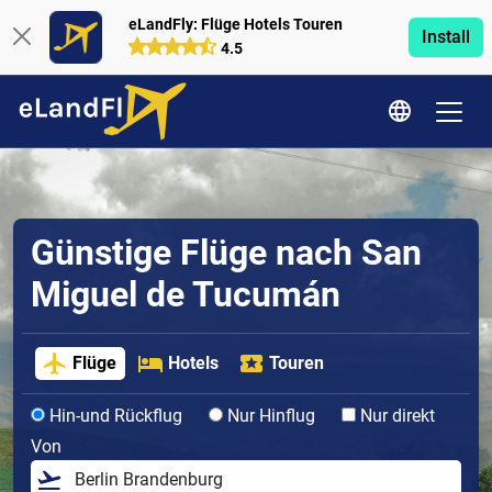
eLandFly: Flüge Hotels Touren
Install
4.5
Günstige Flüge nach San
Miguel de Tucumán
Flüge
Hotels
Touren
Hin-und Rückflug
Nur Hinflug
Nur direkt
Von