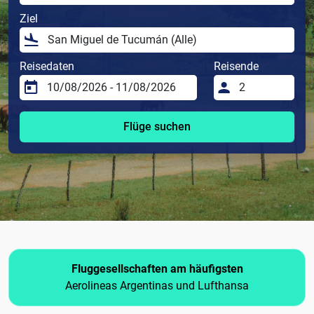
Ziel
Reisedaten
Reisende
Flüge suchen
Fluggesellschaften am häufigsten
Aerolineas Argentinas und Lufthansa