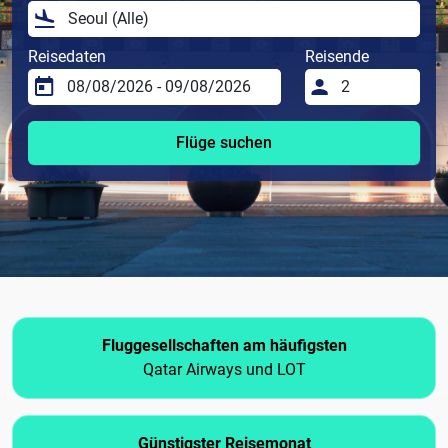
Reisedaten
Reisende
Flüge suchen
Fluggesellschaften am häufigsten
Qatar Airways und LOT
Günstigster Reisemonat