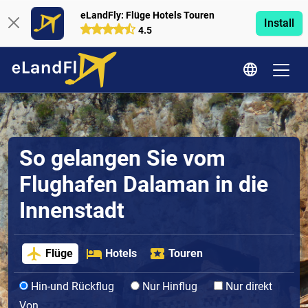
eLandFly: Flüge Hotels Touren
Install
4.5
So gelangen Sie vom
Flughafen Dalaman in die
Innenstadt
Flüge
Hotels
Touren
Hin-und Rückflug
Nur Hinflug
Nur direkt
Von